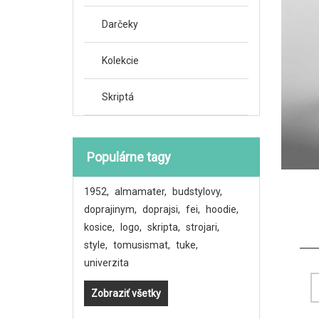
Darčeky
Kolekcie
Skriptá
Populárne tagy
1952
,
almamater
,
budstylovy
,
doprajinym
,
doprajsi
,
fei
,
hoodie
,
kosice
,
logo
,
skripta
,
strojari
,
style
,
tomusismat
,
tuke
,
univerzita
Zobraziť všetky