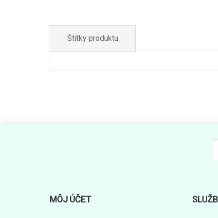
Štítky produktu
MÔJ ÚČET
SLUŽB