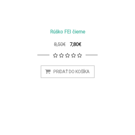
Rúško FEI čierne
8,50€
7,80€