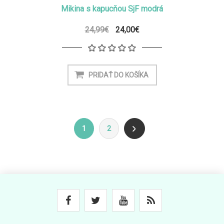
Mikina s kapucňou SjF modrá
24,99€
24,00€
1
2