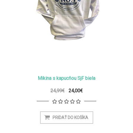
Mikina s kapucňou SjF biela
24,99€
24,00€