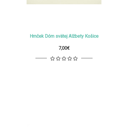
Hrnček Dóm svätej Alžbety Košice
7,00€