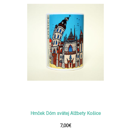
Hrnček Dóm svätej Alžbety Košice
7,00€