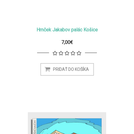
Hrnček Jakabov palác Košice
7,00€