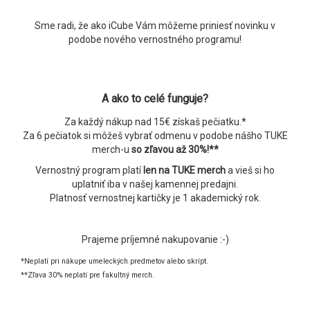
Sme radi, že ako iCube Vám môžeme priniesť novinku v
podobe nového vernostného programu!
.
A ako to celé funguje?
Za každý nákup nad 15€ získaš pečiatku.*
Za 6 pečiatok si môžeš vybrať odmenu v podobe nášho TUKE
merch-u
so zľavou až 30%!**
Vernostný program platí
len na TUKE merch
a vieš si ho
uplatniť iba v našej kamennej predajni.
Platnosť vernostnej kartičky je 1 akademický rok.
.
Prajeme príjemné nakupovanie :-)
*Neplatí pri nákupe umeleckých predmetov alebo skrípt.
**Zľava 30% neplatí pre fakultný merch.