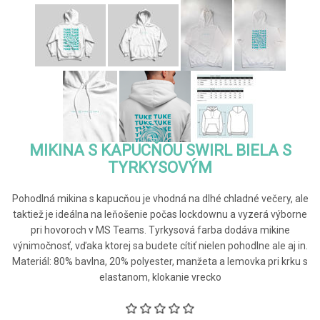
MIKINA S KAPUCŇOU SWIRL BIELA S
TYRKYSOVÝM
Pohodlná mikina s kapucňou je vhodná na dlhé chladné večery, ale
taktiež je ideálna na leňošenie počas lockdownu a vyzerá výborne
pri hovoroch v MS Teams. Tyrkysová farba dodáva mikine
výnimočnosť, vďaka ktorej sa budete cítiť nielen pohodlne ale aj in.
Materiál: 80% bavlna, 20% polyester, manžeta a lemovka pri krku s
elastanom, klokanie vrecko