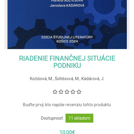
RIADENIE FINANČNEJ SITUÁCIE
PODNIKU
Kočišová, M., Šoltésová, M., Kádárová, J.
Buďte prvý, kto napíše recenziu tohto produktu
Dostupnosť:
11 skladom
10,00€