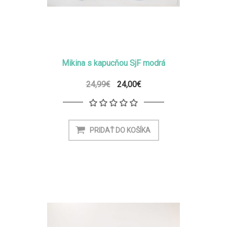
Mikina s kapucňou SjF modrá
24,99€
24,00€