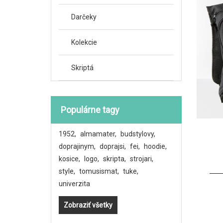
Darčeky
Kolekcie
Skriptá
Populárne tagy
1952
,
almamater
,
budstylovy
,
doprajinym
,
doprajsi
,
fei
,
hoodie
,
kosice
,
logo
,
skripta
,
strojari
,
style
,
tomusismat
,
tuke
,
univerzita
Zobraziť všetky