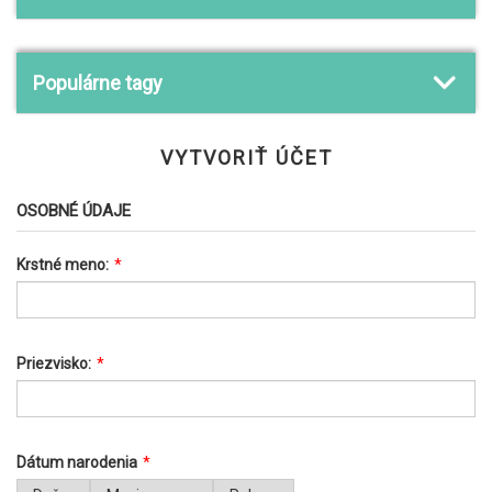
Populárne tagy
VYTVORIŤ ÚČET
OSOBNÉ ÚDAJE
Krstné meno:
*
Priezvisko:
*
Dátum narodenia
*